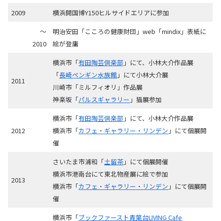
2009
横浜開国博Y150ヒルサイドエリアに参加
〜
明治安田「こころの健康財団」web「mindix」表紙に
2010
絵が登庸
横浜市「
有田陶芸倶楽部
」にて、小林大介作品展
「
長崎ペンギン水族館
」にて小林大介展
2011
川崎市「ミルフィオリ」作品展
神楽坂「
パルスギャラリー
」猫展参加
横浜市「
有田陶芸倶楽部
」にて、小林大介作品展
2012
横浜市「
カフェ・ギャラリー・リンデン
」にて個展開
催
さいたま市浦和「
土留茶
」にて個展開催
横浜市港南台にて東北物産展に絵で参加
2013
横浜市「
カフェ・ギャラリー・リンデン
」にて個展開
催
横浜市「
ブックファースト青葉台LIVING Cafe