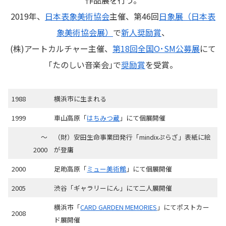
作品展を行う。
2019年、
日本表象美術協会
主催、第46回
日象展（日本表
象美術協会展）
で
新人奨励賞
、
(株)アートカルチャー主催、
第18回全国O･SM公募展
にて
｢たのしい音楽会｣で
奨励賞
を受賞。
1988
横浜市に生まれる
1999
車山高原「
はちみつ蔵
」にて個展開催
〜
（財）安田生命事業団発行「mindixぷらざ」表紙に絵
2000
が登庸
2000
足助高原「
ミュー美術館
」にて個展開催
2005
渋谷「ギャラリーにん」にて二人展開催
横浜市「
CARD GARDEN MEMORIES
」にてポストカー
2008
ド展開催